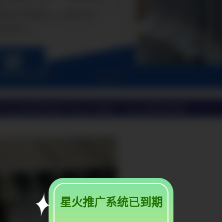
>
>
科尔沁高频焊H型钢公司
科尔沁产品展示
科尔沁高频焊H型钢
星火推广系统已到期